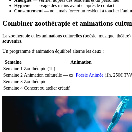
Allergies
— vérifier auprès des résidents et du personnel
Hygiène
— lavage des mains avant et après le contact
Consentement
— ne jamais forcer un résident à toucher l’anim
Combiner zoothérapie et animations cultur
La zoothérapie et les animations culturelles (poésie, musique, théâtre)
souvenirs
.
Un programme d’animation équilibré alterne les deux :
Semaine
Animation
Semaine 1
Zoothérapie (1h)
Semaine 2
Animation culturelle — ex:
Poésie Animée
(1h, 250€ TV
Semaine 3
Zoothérapie
Semaine 4
Concert ou atelier créatif