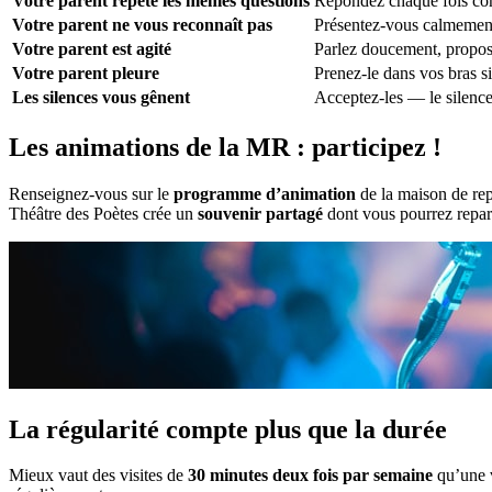
Votre parent répète les mêmes questions
Répondez chaque fois comm
Votre parent ne vous reconnaît pas
Présentez-vous calmement
Votre parent est agité
Parlez doucement, propo
Votre parent pleure
Prenez-le dans vos bras si
Les silences vous gênent
Acceptez-les — le silence
Les animations de la MR : participez !
Renseignez-vous sur le
programme d’animation
de la maison de rep
Théâtre des Poètes crée un
souvenir partagé
dont vous pourrez reparl
La régularité compte plus que la durée
Mieux vaut des visites de
30 minutes deux fois par semaine
qu’une v