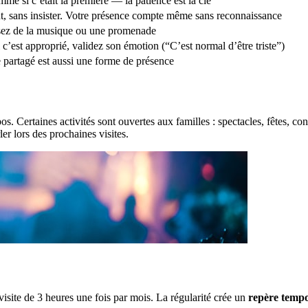
e si c’était la première — la patience est la clé
, sans insister. Votre présence compte même sans reconnaissance
sez de la musique ou une promenade
 c’est approprié, validez son émotion (“C’est normal d’être triste”)
 partagé est aussi une forme de présence
os. Certaines activités sont ouvertes aux familles : spectacles, fêtes, 
er lors des prochaines visites.
isite de 3 heures une fois par mois. La régularité crée un
repère tempo