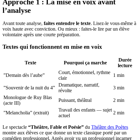
Approche 1 : La mise en voix avant
l’analyse
Avant toute analyse,
faites entendre le texte
. Lisez-le vous-même à
voix haute avec conviction. Ou mieux : faites-le lire par un élève
volontaire après une courte préparation.
Textes qui fonctionnent en mise en voix
Durée
Texte
Pourquoi ça marche
lecture
Court, émotionnel, rythme
”Demain dès l’aube”
1 min
clair
Dramatique, narratif,
”Souvenir de la nuit du 4”
3 min
révolte
Monologue de Ruy Blas
Puissant, théâtral
2 min
(acte III)
Travail des enfants — sujet
”Melancholia” (extrait)
2 min
actuel
Le spectacle
“Théâtre, Fable et Poésie”
du
Théâtre des Poètes
montre aux élèves ce que donne un texte classique porté par un
comédien professionnel. Après avoir vu un professionnel incarner