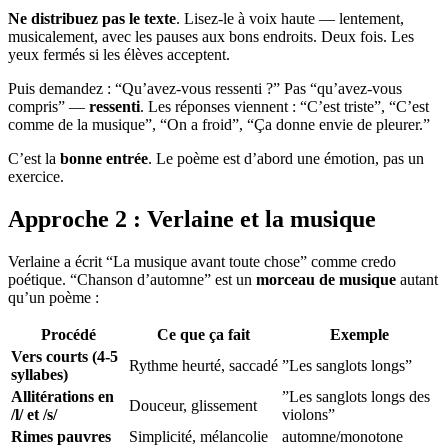
Ne distribuez pas le texte
. Lisez-le à voix haute — lentement,
musicalement, avec les pauses aux bons endroits. Deux fois. Les
yeux fermés si les élèves acceptent.
Puis demandez : “Qu’avez-vous ressenti ?” Pas “qu’avez-vous
compris” —
ressenti
. Les réponses viennent : “C’est triste”, “C’est
comme de la musique”, “On a froid”, “Ça donne envie de pleurer.”
C’est la
bonne entrée
. Le poème est d’abord une émotion, pas un
exercice.
Approche 2 : Verlaine et la musique
Verlaine a écrit “La musique avant toute chose” comme credo
poétique. “Chanson d’automne” est un
morceau de musique
autant
qu’un poème :
Procédé
Ce que ça fait
Exemple
Vers courts (4-5
Rythme heurté, saccadé
”Les sanglots longs”
syllabes)
Allitérations en
”Les sanglots longs des
Douceur, glissement
/l/ et /s/
violons”
Rimes pauvres
Simplicité, mélancolie
automne/monotone