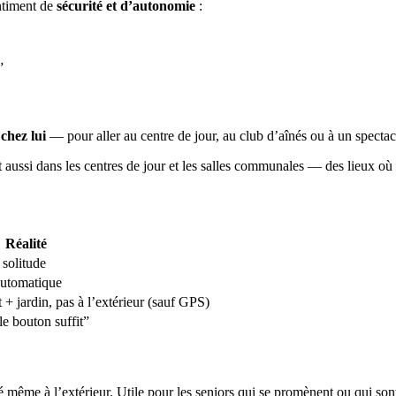
entiment de
sécurité et d’autonomie
:
”
 chez lui
— pour aller au centre de jour, au club d’aînés ou à un spectacl
 aussi dans les centres de jour et les salles communales — des lieux où 
Réalité
solitude
 automatique
+ jardin, pas à l’extérieur (sauf GPS)
le bouton suffit”
sé même à l’extérieur. Utile pour les seniors qui se promènent ou qui sont 