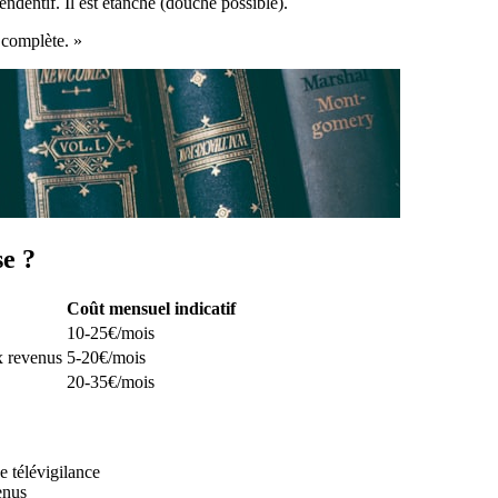
entif. Il est étanche (douche possible).
 complète. »
se ?
Coût mensuel indicatif
10-25€/mois
ux revenus
5-20€/mois
20-35€/mois
 télévigilance
enus