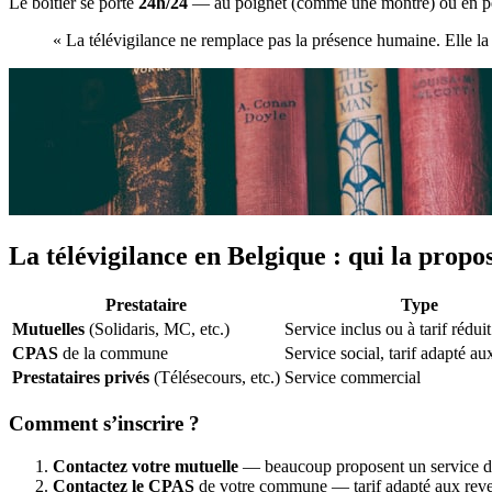
Le boîtier se porte
24h/24
— au poignet (comme une montre) ou en pend
« La télévigilance ne remplace pas la présence humaine. Elle la
La télévigilance en Belgique : qui la propo
Prestataire
Type
Mutuelles
(Solidaris, MC, etc.)
Service inclus ou à tarif réduit
CPAS
de la commune
Service social, tarif adapté a
Prestataires privés
(Télésecours, etc.)
Service commercial
Comment s’inscrire ?
Contactez votre mutuelle
— beaucoup proposent un service de
Contactez le CPAS
de votre commune — tarif adapté aux rev