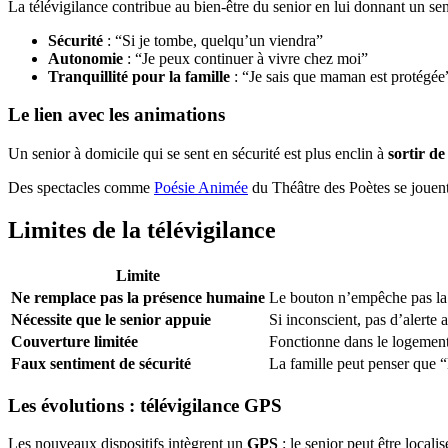
La télévigilance contribue au bien-être du senior en lui donnant un s
Sécurité
: “Si je tombe, quelqu’un viendra”
Autonomie
: “Je peux continuer à vivre chez moi”
Tranquillité pour la famille
: “Je sais que maman est protégée
Le lien avec les animations
Un senior à domicile qui se sent en sécurité est plus enclin à
sortir de
Des spectacles comme
Poésie Animée
du Théâtre des Poètes se jouent
Limites de la télévigilance
Limite
Ne remplace pas la présence humaine
Le bouton n’empêche pas la 
Nécessite que le senior appuie
Si inconscient, pas d’alerte
Couverture limitée
Fonctionne dans le logement 
Faux sentiment de sécurité
La famille peut penser que “
Les évolutions : télévigilance GPS
Les nouveaux dispositifs intègrent un
GPS
: le senior peut être locali