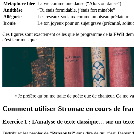
Métaphore filée
La vie comme une danse (“Alors on danse”)
Antithèse
”Tu étais formidable, j’étais fort minable”
Allégorie
Les réseaux sociaux comme un oiseau prédateur
Ironie
Le ton joyeux pour un sujet grave (précarité, solitu
Ces figures sont exactement celles que le programme de la
FWB
dema
c’est leur musique.
« Je préfère qu’on me traite de poète que de chanteur. Ça me v
Comment utiliser Stromae en cours de fran
Exercice 1 : L’analyse de texte classique… sur un tex
Distribuez les paroles de
“Papaoutai”
sans dire de qui c’est. Demande