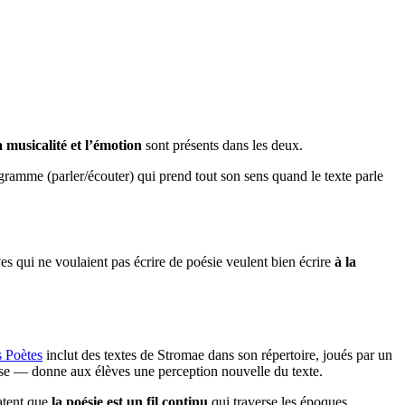
 musicalité et l’émotion
sont présents dans les deux.
ramme (parler/écouter) qui prend tout son sens quand le texte parle
es qui ne voulaient pas écrire de poésie veulent bien écrire
à la
s Poètes
inclut des textes de Stromae dans son répertoire, joués par un
sse — donne aux élèves une perception nouvelle du texte.
tatent que
la poésie est un fil continu
qui traverse les époques.