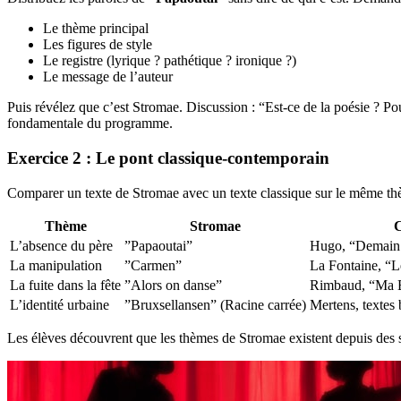
Le thème principal
Les figures de style
Le registre (lyrique ? pathétique ? ironique ?)
Le message de l’auteur
Puis révélez que c’est Stromae. Discussion : “Est-ce de la poésie ? P
fondamentale du programme.
Exercice 2 : Le pont classique-contemporain
Comparer un texte de Stromae avec un texte classique sur le même th
Thème
Stromae
C
L’absence du père
”Papaoutai”
Hugo, “Demain 
La manipulation
”Carmen”
La Fontaine, “L
La fuite dans la fête
”Alors on danse”
Rimbaud, “Ma
L’identité urbaine
”Bruxsellansen” (Racine carrée)
Mertens, textes 
Les élèves découvrent que les thèmes de Stromae existent depuis des s