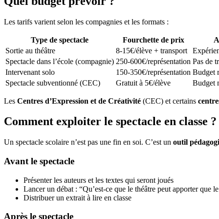
Quel budget prévoir ?
Les tarifs varient selon les compagnies et les formats :
Type de spectacle
Fourchette de prix
A
Sortie au théâtre
8-15€/élève + transport
Expérien
Spectacle dans l’école (compagnie)
250-600€/représentation
Pas de tr
Intervenant solo
150-350€/représentation
Budget r
Spectacle subventionné (CEC)
Gratuit à 5€/élève
Budget 
Les
Centres d’Expression et de Créativité
(CEC) et certains
centr
Comment exploiter le spectacle en classe ?
Un spectacle scolaire n’est pas une fin en soi. C’est un
outil pédagog
Avant le spectacle
Présenter les auteurs et les textes qui seront joués
Lancer un débat : “Qu’est-ce que le théâtre peut apporter que le
Distribuer un extrait à lire en classe
Après le spectacle