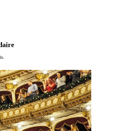
daire
is.