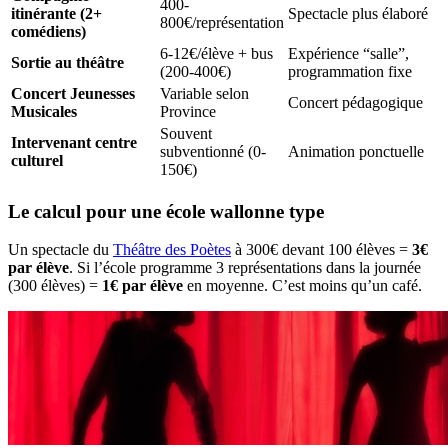
400-
itinérante (2+
Spectacle plus élaboré
800€/représentation
comédiens)
6-12€/élève + bus
Expérience “salle”,
Sortie au théâtre
(200-400€)
programmation fixe
Concert Jeunesses
Variable selon
Concert pédagogique
Musicales
Province
Souvent
Intervenant centre
subventionné (0-
Animation ponctuelle
culturel
150€)
Le calcul pour une école wallonne type
Un spectacle du
Théâtre des Poètes
à 300€ devant 100 élèves =
3€
par élève
. Si l’école programme 3 représentations dans la journée
(300 élèves) =
1€ par élève
en moyenne. C’est moins qu’un café.