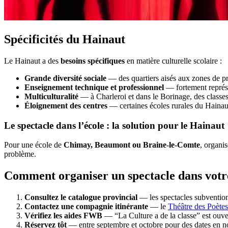
Spécificités du Hainaut
Le Hainaut a des
besoins spécifiques
en matière culturelle scolaire :
Grande diversité sociale
— des quartiers aisés aux zones de préc
Enseignement technique et professionnel
— fortement représen
Multiculturalité
— à Charleroi et dans le Borinage, des classes 
Éloignement des centres
— certaines écoles rurales du Hainaut
Le spectacle dans l’école : la solution pour le Hainaut
Pour une école de
Chimay, Beaumont ou Braine-le-Comte
, organi
problème.
Comment organiser un spectacle dans votr
Consultez le catalogue provincial
— les spectacles subvention
Contactez une compagnie itinérante
— le
Théâtre des Poètes
Vérifiez les aides FWB
— “La Culture a de la classe” est ouver
Réservez tôt
— entre septembre et octobre pour des dates en 