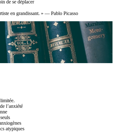
in de se déplacer
artiste en grandissant. » — Pablo Picasso
limitée.
de l’anxiété
onne
seuls
 anxiogènes
cs atypiques