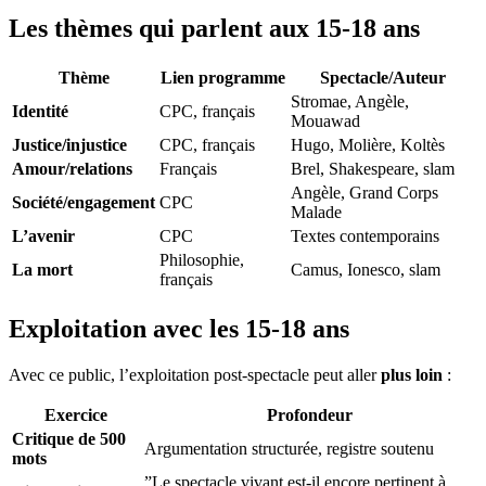
Les thèmes qui parlent aux 15-18 ans
Thème
Lien programme
Spectacle/Auteur
Stromae, Angèle,
Identité
CPC, français
Mouawad
Justice/injustice
CPC, français
Hugo, Molière, Koltès
Amour/relations
Français
Brel, Shakespeare, slam
Angèle, Grand Corps
Société/engagement
CPC
Malade
L’avenir
CPC
Textes contemporains
Philosophie,
La mort
Camus, Ionesco, slam
français
Exploitation avec les 15-18 ans
Avec ce public, l’exploitation post-spectacle peut aller
plus loin
:
Exercice
Profondeur
Critique de 500
Argumentation structurée, registre soutenu
mots
”Le spectacle vivant est-il encore pertinent à