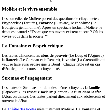
Molière et le vivre ensemble
Les comédies de Molière posent des questions de citoyenneté :
l’
hypocrisie
(Tartuffe), l’
avarice
(L’Avare), le
snobisme
(Le
Bourgeois gentilhomme). Après un spectacle incluant Molière, le
débat est naturel : “Est-ce que ces travers existent encore ? Où les
voyez-vous dans la société ?”
La Fontaine et l’esprit critique
Les fables dénoncent les
abus de pouvoir
(Le Loup et l’Agneau),
la
flatterie
(Le Corbeau et le Renard), la
vanité
(La Grenouille qui
veut se faire aussi grosse que le Bœuf). Chaque fable est un
cas
d’étude
pour le cours de citoyenneté.
Stromae et l’engagement
Les textes de Stromae abordent des thèmes citoyens : la
famille
(Papaoutai), les
réseaux sociaux
(Carmen), la
fuite dans la fête
(Alors on danse). Ces textes parlent directement aux adolescents et
ouvrent le débat.
Le
Théâtre des Poètes
mêle justement
Molière, La Fontaine et