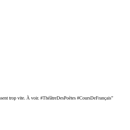
 passent trop vite. À voir. #ThéâtreDesPoètes #CoursDeFrançais”