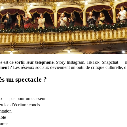
es est de
sortir leur téléphone
. Story Instagram, TikTok, Snapchat — il
ement
? Les réseaux sociaux deviennent un outil de critique culturelle, d
ès un spectacle ?
aux — pas pour un classeur
rcice d’écriture concis
ntation
ble
urels