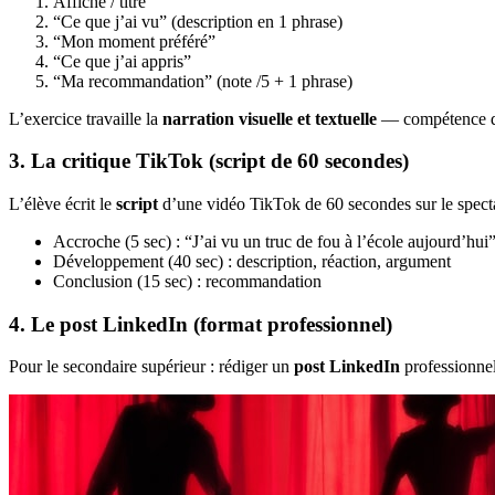
Affiche / titre
“Ce que j’ai vu” (description en 1 phrase)
“Mon moment préféré”
“Ce que j’ai appris”
“Ma recommandation” (note /5 + 1 phrase)
L’exercice travaille la
narration visuelle et textuelle
— compétence d
3. La critique TikTok (script de 60 secondes)
L’élève écrit le
script
d’une vidéo TikTok de 60 secondes sur le specta
Accroche (5 sec) : “J’ai vu un truc de fou à l’école aujourd’hui
Développement (40 sec) : description, réaction, argument
Conclusion (15 sec) : recommandation
4. Le post LinkedIn (format professionnel)
Pour le secondaire supérieur : rédiger un
post LinkedIn
professionnel 