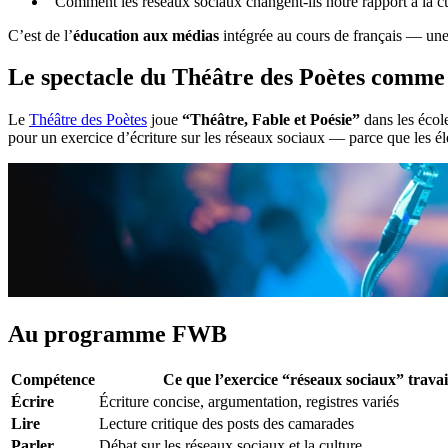
“Comment les réseaux sociaux changent-ils notre rapport à la cu
C’est de l’
éducation aux médias
intégrée au cours de français — u
Le spectacle du Théâtre des Poètes comme
Le
Théâtre des Poètes
joue
“Théâtre, Fable et Poésie”
dans les école
pour un exercice d’écriture sur les réseaux sociaux — parce que les él
Au programme FWB
Compétence
Ce que l’exercice “réseaux sociaux” travai
Écrire
Écriture concise, argumentation, registres variés
Lire
Lecture critique des posts des camarades
Parler
Débat sur les réseaux sociaux et la culture