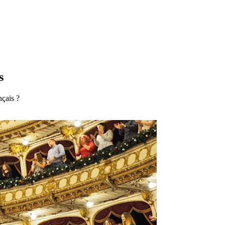
s
nçais ?