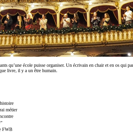
nts qu’une école puisse organiser. Un écrivain en chair et en os qui par
ue livre, il y a un être humain.
histoire
rai métier
encontre
e”
mme FWB