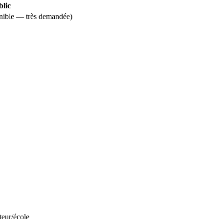
lic
onible — très demandée)
teur/école