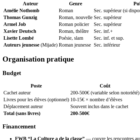
Auteur
Genre
Pub
Amélie Nothomb
Roman
Sec. supérieur (si disp
Thomas Gunzig
Roman, nouvelle
Sec. supérieur
Armel Job
Roman policier
Sec. supérieur
Xavier Deutsch
Roman, théâtre
Sec. inf.+
Lisette Lombé
Poésie, slam
Sec. inf. et sup.
Auteurs jeunesse
(Mijade)
Roman jeunesse
Sec. inférieur
Organisation pratique
Budget
Poste
Coût
Cachet auteur
200-500€ (variable selon notoriété)
Livres pour les élèves (optionnel)
10-15€ × nombre d’élèves
Déplacement auteur
Souvent inclus dans le cachet
Total (sans livres)
200-500€
Financement
FWB “La Culture a de la classe”
— couvre les rencontres au