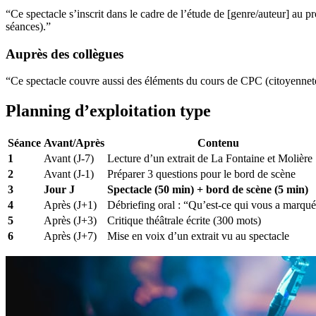
“Ce spectacle s’inscrit dans le cadre de l’étude de [genre/auteur] au
séances).”
Auprès des collègues
“Ce spectacle couvre aussi des éléments du cours de CPC (citoyenneté) e
Planning d’exploitation type
Séance
Avant/Après
Contenu
1
Avant (J-7)
Lecture d’un extrait de La Fontaine et Molière
2
Avant (J-1)
Préparer 3 questions pour le bord de scène
3
Jour J
Spectacle (50 min) + bord de scène (5 min)
4
Après (J+1)
Débriefing oral : “Qu’est-ce qui vous a marqué
5
Après (J+3)
Critique théâtrale écrite (300 mots)
6
Après (J+7)
Mise en voix d’un extrait vu au spectacle