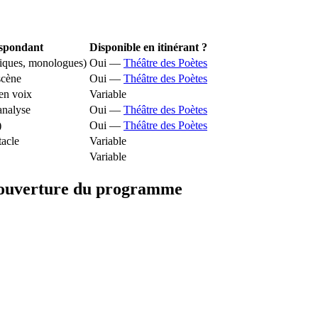
espondant
Disponible en itinérant ?
miques, monologues)
Oui —
Théâtre des Poètes
scène
Oui —
Théâtre des Poètes
en voix
Variable
analyse
Oui —
Théâtre des Poètes
)
Oui —
Théâtre des Poètes
tacle
Variable
Variable
 couverture du programme