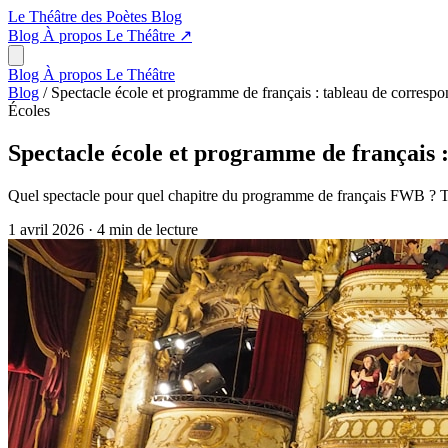
Le Théâtre des Poètes
Blog
Blog
À propos
Le Théâtre
↗
Blog
À propos
Le Théâtre
Blog
/
Spectacle école et programme de français : tableau de corresp
Écoles
Spectacle école et programme de français 
Quel spectacle pour quel chapitre du programme de français FWB ? T
1 avril 2026
·
4 min de lecture