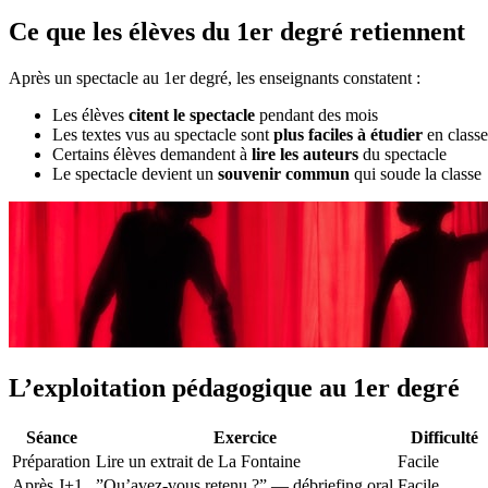
Ce que les élèves du 1er degré retiennent
Après un spectacle au 1er degré, les enseignants constatent :
Les élèves
citent le spectacle
pendant des mois
Les textes vus au spectacle sont
plus faciles à étudier
en classe
Certains élèves demandent à
lire les auteurs
du spectacle
Le spectacle devient un
souvenir commun
qui soude la classe
L’exploitation pédagogique au 1er degré
Séance
Exercice
Difficulté
Préparation
Lire un extrait de La Fontaine
Facile
Après J+1
”Qu’avez-vous retenu ?” — débriefing oral
Facile