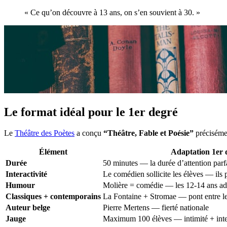
« Ce qu’on découvre à 13 ans, on s’en souvient à 30. »
Le format idéal pour le 1er degré
Le
Théâtre des Poètes
a conçu
“Théâtre, Fable et Poésie”
précisémen
Élément
Adaptation 1er 
Durée
50 minutes — la durée d’attention parf
Interactivité
Le comédien sollicite les élèves — ils p
Humour
Molière = comédie — les 12-14 ans ado
Classiques + contemporains
La Fontaine + Stromae — pont entre l
Auteur belge
Pierre Mertens — fierté nationale
Jauge
Maximum 100 élèves — intimité + inte