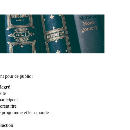
t pour ce public :
degré
aite
articipent
rent rire
e programme et leur monde
raction