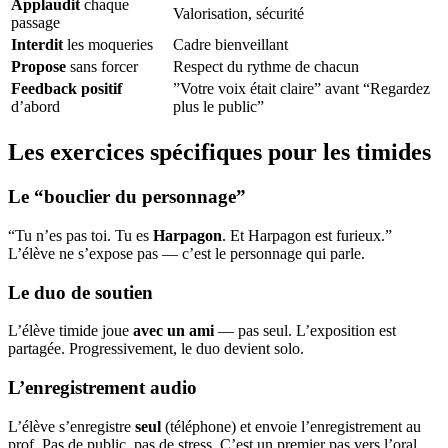
Applaudit
chaque
Valorisation, sécurité
passage
Interdit
les moqueries
Cadre bienveillant
Propose
sans forcer
Respect du rythme de chacun
Feedback positif
”Votre voix était claire” avant “Regardez
d’abord
plus le public”
Les exercices spécifiques pour les timides
Le “bouclier du personnage”
“Tu n’es pas toi. Tu es
Harpagon
. Et Harpagon est furieux.”
L’élève ne s’expose pas — c’est le personnage qui parle.
Le duo de soutien
L’élève timide joue
avec un ami
— pas seul. L’exposition est
partagée. Progressivement, le duo devient solo.
L’enregistrement audio
L’élève s’enregistre
seul
(téléphone) et envoie l’enregistrement au
prof. Pas de public, pas de stress. C’est un premier pas vers l’oral