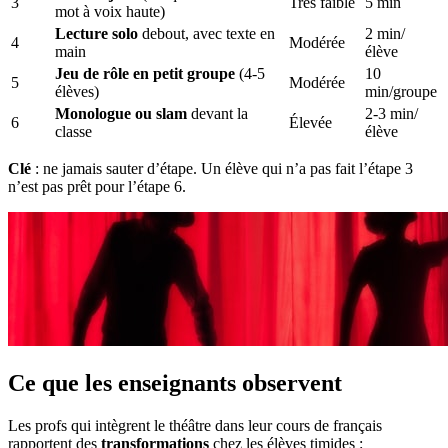
3
Très faible
5 min
mot à voix haute)
Lecture solo
debout, avec texte en
2 min/
4
Modérée
main
élève
Jeu de rôle en petit groupe
(4-5
10
5
Modérée
élèves)
min/groupe
Monologue ou slam
devant la
2-3 min/
6
Élevée
classe
élève
Clé
: ne jamais sauter d’étape. Un élève qui n’a pas fait l’étape 3
n’est pas prêt pour l’étape 6.
Ce que les enseignants observent
Les profs qui intègrent le théâtre dans leur cours de français
rapportent des
transformations
chez les élèves timides :