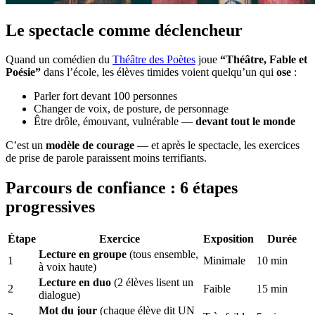
Le spectacle comme déclencheur
Quand un comédien du
Théâtre des Poètes
joue
“Théâtre, Fable et
Poésie”
dans l’école, les élèves timides voient quelqu’un qui
ose
:
Parler fort devant 100 personnes
Changer de voix, de posture, de personnage
Être drôle, émouvant, vulnérable —
devant tout le monde
C’est un
modèle de courage
— et après le spectacle, les exercices
de prise de parole paraissent moins terrifiants.
Parcours de confiance : 6 étapes
progressives
Étape
Exercice
Exposition
Durée
Lecture en groupe
(tous ensemble,
1
Minimale
10 min
à voix haute)
Lecture en duo
(2 élèves lisent un
2
Faible
15 min
dialogue)
Mot du jour
(chaque élève dit UN