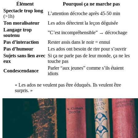
Élément
Pourquoi ça ne marche pas
Spectacle trop long
L’attention décroche après 45-50 min
(>1h)
Ton moralisateur
Les ados détectent la leçon déguisée
Langage trop
”C’est incompréhensible” → décrochage
soutenu
Pas d’interaction
Rester assis dans le noir = ennui
Pas d’humour
Les ados ont besoin de rire pour s’ouvrir
Sujets sans lien avec
Si ça ne parle pas de leur monde, ça ne les
eux
touche pas
Parler “aux jeunes” comme s’ils étaient
Condescendance
idiots
« Les ados ne veulent pas être éduqués. Ils veulent être
surpris. »