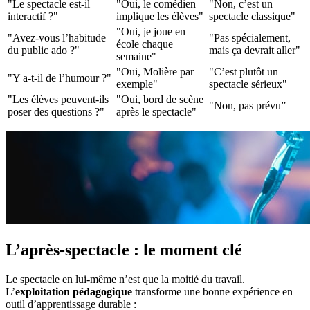
"Le spectacle est-il
"Oui, le comédien
"Non, c’est un
interactif ?"
implique les élèves"
spectacle classique"
"Oui, je joue en
"Avez-vous l’habitude
"Pas spécialement,
école chaque
du public ado ?"
mais ça devrait aller"
semaine"
"Oui, Molière par
"C’est plutôt un
"Y a-t-il de l’humour ?"
exemple"
spectacle sérieux"
"Les élèves peuvent-ils
"Oui, bord de scène
"Non, pas prévu”
poser des questions ?"
après le spectacle"
L’après-spectacle : le moment clé
Le spectacle en lui-même n’est que la moitié du travail.
L’
exploitation pédagogique
transforme une bonne expérience en
outil d’apprentissage durable :