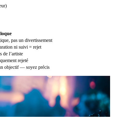
eur)
bloque
ique, pas un divertissement
ation ni suivi = rejet
 de l’artiste
iquement rejeté
 un objectif — soyez précis