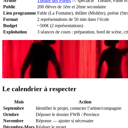
Artiste
Théâtre des Poètes
— spectacle “Théâtre, Fable et
Public
200 élèves de 1ère et 2ème secondaire
Lien programme
Fable (La Fontaine), théâtre (Molière), poésie (St
Format
2 représentations de 50 min dans l’école
Budget
~500€ (2 représentations)
Exploitation
3 séances de cours : préparation, bord de scène, cri
Le calendrier à respecter
Mois
Action
Septembre
Identifier le projet, contacter l’artiste/compagnie
Octobre
Déposer le dossier FWB / Province
Novembre
Réponse — ajuster si nécessaire
Décembre-Mars
Réaliser le projet