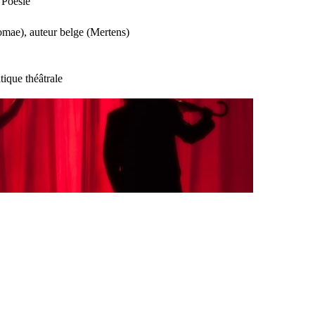
 Poésie”
romae), auteur belge (Mertens)
tique théâtrale