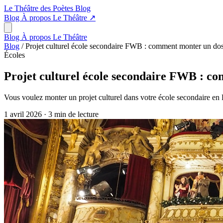
Le Théâtre des Poètes
Blog
Blog
À propos
Le Théâtre
↗
Blog
À propos
Le Théâtre
Blog
/
Projet culturel école secondaire FWB : comment monter un doss
Écoles
Projet culturel école secondaire FWB : co
Vous voulez monter un projet culturel dans votre école secondaire en 
1 avril 2026
·
3 min de lecture