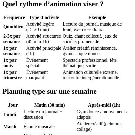
Quel rythme d’animation viser ?
Fréquence
Type d’activité
Exemple
Activité légère
Lecture du journal, musique de
Quotidien
(15-30 min)
fond, exercices doux
2-3x par
Activité structurée
Quiz, chant collectif, jeux de
semaine
(45 min-1h)
société, promenade
1x par
Activité principale
Atelier créatif, réminiscence,
semaine
(1h)
gymnastique douce
1x par
Événement
Spectacle professionnel, fête
mois
spécial
thématique, sortie
1x par
Événement
Animation culturelle externe,
trimestre
marquant
rencontre intergénérationnelle
Planning type sur une semaine
Jour
Matin (30 min)
Après-midi (1h)
Lecture du journal +
Gym douce / mouvements
Lundi
discussion
adaptés
Atelier créatif (peinture,
Mardi
Écoute musicale
collage)