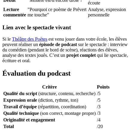
Débat
”Molière est-il encore drôle ?”
écoute
Lecture
”Pourquoi ce poème de Prévert
Analyse, expression
commentée
me touche”
personnelle
Lien avec le spectacle vivant
Si le
Théâtre des Poètes
est venu jouer dans votre école, les élèves
peuvent réaliser un
épisode de podcast
sur le spectacle : interview
du comédien (pendant le bord de scène), réactions des élèves,
analyse des textes joués. C’est un
projet complet
qui lie spectacle,
écriture et oral.
Évaluation du podcast
Critère
Points
Qualité du script
(structure, contenu, recherche)
/5
Expression orale
(diction, rythme, ton)
/5
Travail d’équipe
(répartition, coordination)
/3
Qualité technique
(son correct, montage propre)
/3
Originalité et engagement
/4
Total
/20