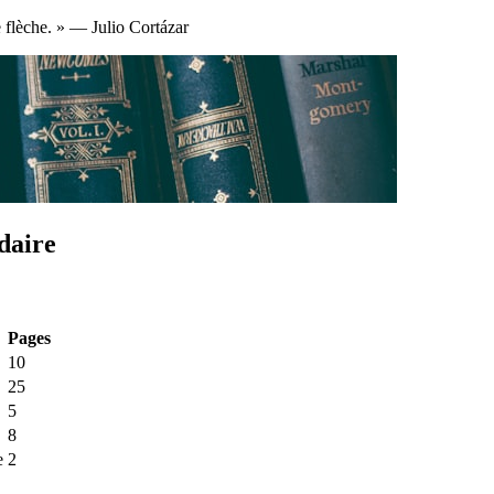
 flèche. » — Julio Cortázar
daire
Pages
10
25
5
8
e
2