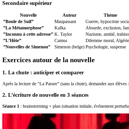
Secondaire supérieur
Nouvelle
Auteur
Thème
”Boule de Suif”
Maupassant
Guerre, hypocrisie soci
”La Métamorphose”
Kafka
Absurde, exclusion, fam
”Inconnu à cette adresse”
K. Taylor
Nazisme, amitié, trahis
”L’Hôte”
Camus
Dilemme moral, Algéri
”Nouvelles de Simenon”
Simenon (belge)
Psychologie, suspense
Exercices autour de la nouvelle
1. La chute : anticiper et comparer
Après la lecture de “La Parure” (sans la chute), demander aux élèves 
2. L’écriture de nouvelle en 3 séances
Séance 1
: brainstorming + plan (situation initiale, événement perturba