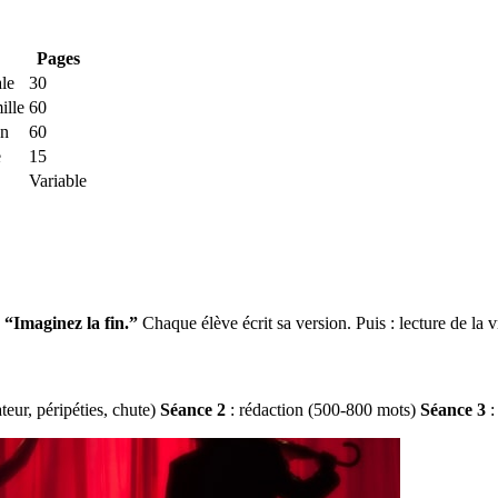
Pages
ale
30
ille
60
on
60
e
15
Variable
:
“Imaginez la fin.”
Chaque élève écrit sa version. Puis : lecture de la v
teur, péripéties, chute)
Séance 2
: rédaction (500-800 mots)
Séance 3
: