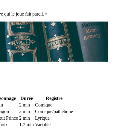
qui le joue fait pareil. »
sonnage
Durée
Registre
in
2 min
Comique
agon
2 min
Comique/pathétique
tit Prince
2 min
Lyrique
hoix
1-2 min
Variable