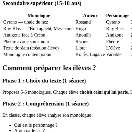
Secondaire supérieur (15-18 ans)
Monologue
Auteur
Personnage
Cyrano — tirade du nez
Rostand
Cyrano
Ruy Blas — “Bon appétit, Messieurs”
Hugo
Ruy Blas
Antigone face à Créon
Anouilh
Antigone
Phèdre avoue son amour
Racine
Phèdre
Texte de slam (création élève)
Libre
L’élève
Monologue contemporain
Koltès, Lagarce
Variable
Comment préparer les élèves ?
Phase 1 : Choix du texte (1 séance)
Proposez 5-6 monologues. Chaque élève
choisit celui qui lui parle
. 
Phase 2 : Compréhension (1 séance)
En classe, chaque élève analyse son monologue :
Qui est le personnage ?
À qui parle-t-il ?