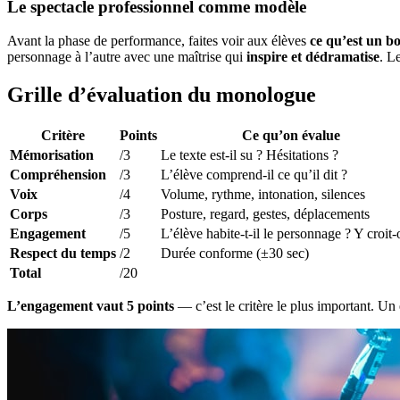
Le spectacle professionnel comme modèle
Avant la phase de performance, faites voir aux élèves
ce qu’est un 
personnage à l’autre avec une maîtrise qui
inspire et dédramatise
. L
Grille d’évaluation du monologue
Critère
Points
Ce qu’on évalue
Mémorisation
/3
Le texte est-il su ? Hésitations ?
Compréhension
/3
L’élève comprend-il ce qu’il dit ?
Voix
/4
Volume, rythme, intonation, silences
Corps
/3
Posture, regard, gestes, déplacements
Engagement
/5
L’élève habite-t-il le personnage ? Y croit-
Respect du temps
/2
Durée conforme (±30 sec)
Total
/20
L’engagement vaut 5 points
— c’est le critère le plus important. Un