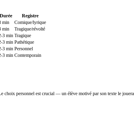
Durée
Registre
3 min
Comique/lyrique
3 min
Tragique/révolté
2-3 min
Tragique
2-3 min
Pathétique
2-3 min
Personnel
2-3 min
Contemporain
Le choix personnel est crucial — un élève motivé par son texte le jouer