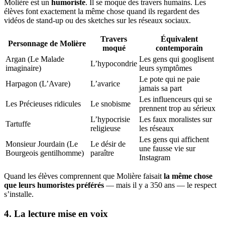
Molière est un
humoriste
. Il se moque des travers humains. Les
élèves font exactement la même chose quand ils regardent des
vidéos de stand-up ou des sketches sur les réseaux sociaux.
Travers
Équivalent
Personnage de Molière
moqué
contemporain
Argan (Le Malade
Les gens qui googlisent
L’hypocondrie
imaginaire)
leurs symptômes
Le pote qui ne paie
Harpagon (L’Avare)
L’avarice
jamais sa part
Les influenceurs qui se
Les Précieuses ridicules
Le snobisme
prennent trop au sérieux
L’hypocrisie
Les faux moralistes sur
Tartuffe
religieuse
les réseaux
Les gens qui affichent
Monsieur Jourdain (Le
Le désir de
une fausse vie sur
Bourgeois gentilhomme)
paraître
Instagram
Quand les élèves comprennent que Molière faisait
la même chose
que leurs humoristes préférés
— mais il y a 350 ans — le respect
s’installe.
4. La lecture mise en voix