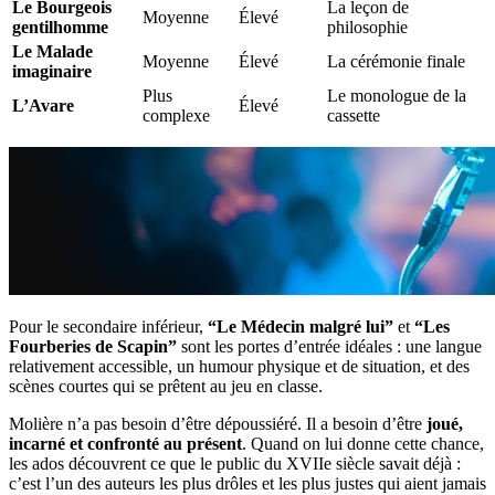
Le Bourgeois
La leçon de
Moyenne
Élevé
gentilhomme
philosophie
Le Malade
Moyenne
Élevé
La cérémonie finale
imaginaire
Plus
Le monologue de la
L’Avare
Élevé
complexe
cassette
Pour le secondaire inférieur,
“Le Médecin malgré lui”
et
“Les
Fourberies de Scapin”
sont les portes d’entrée idéales : une langue
relativement accessible, un humour physique et de situation, et des
scènes courtes qui se prêtent au jeu en classe.
Molière n’a pas besoin d’être dépoussiéré. Il a besoin d’être
joué,
incarné et confronté au présent
. Quand on lui donne cette chance,
les ados découvrent ce que le public du XVIIe siècle savait déjà :
c’est l’un des auteurs les plus drôles et les plus justes qui aient jamais