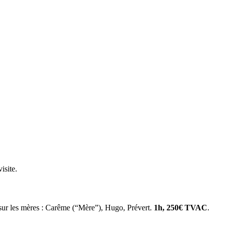
isite.
ur les mères : Carême (“Mère”), Hugo, Prévert.
1h, 250€ TVAC
.