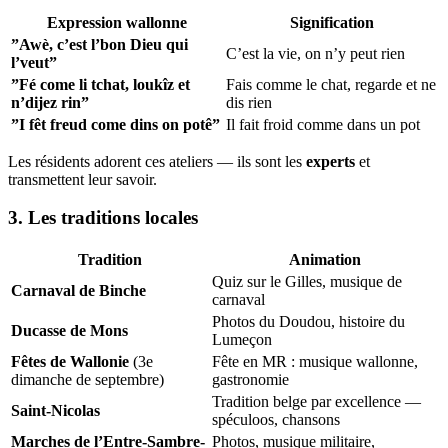
Expression wallonne
Signification
”Awè, c’est l’bon Dieu qui
C’est la vie, on n’y peut rien
l’veut”
”Fé come li tchat, loukîz et
Fais comme le chat, regarde et ne
n’dijez rin”
dis rien
”I fêt freud come dins on potê”
Il fait froid comme dans un pot
Les résidents adorent ces ateliers — ils sont les
experts
et
transmettent leur savoir.
3. Les traditions locales
Tradition
Animation
Quiz sur le Gilles, musique de
Carnaval de Binche
carnaval
Photos du Doudou, histoire du
Ducasse de Mons
Lumeçon
Fêtes de Wallonie
(3e
Fête en MR : musique wallonne,
dimanche de septembre)
gastronomie
Tradition belge par excellence —
Saint-Nicolas
spéculoos, chansons
Marches de l’Entre-Sambre-
Photos, musique militaire,