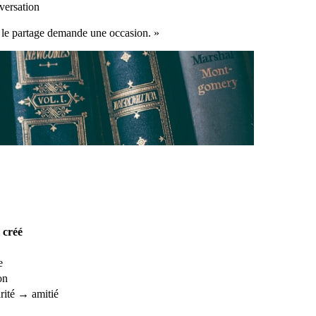
versation
et le partage demande une occasion. »
 créé
e
on
rité → amitié