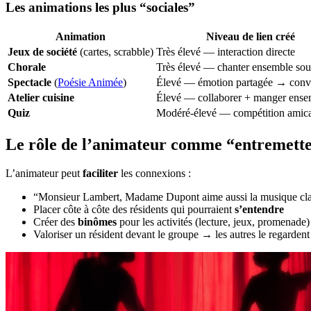
Les animations les plus “sociales”
Animation
Niveau de lien créé
Jeux de société
(cartes, scrabble)
Très élevé — interaction directe
Chorale
Très élevé — chanter ensemble so
Spectacle
(
Poésie Animée
)
Élevé — émotion partagée → conv
Atelier cuisine
Élevé — collaborer + manger ense
Quiz
Modéré-élevé — compétition amic
Le rôle de l’animateur comme “entremett
L’animateur peut
faciliter
les connexions :
“Monsieur Lambert, Madame Dupont aime aussi la musique class
Placer côte à côte des résidents qui pourraient
s’entendre
Créer des
binômes
pour les activités (lecture, jeux, promenade)
Valoriser un résident devant le groupe → les autres le regarden