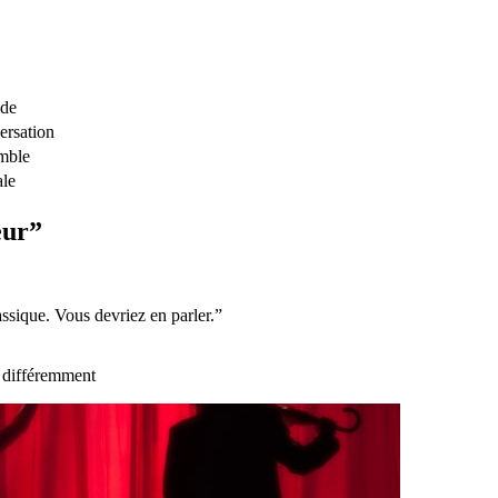
ude
ersation
mble
ale
eur”
ique. Vous devriez en parler.”
t différemment