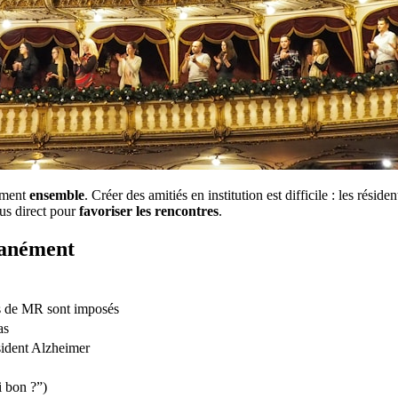
ément
ensemble
. Créer des amitiés en institution est difficile : les réside
us direct pour
favoriser les rencontres
.
ntanément
ns de MR sont imposés
as
sident Alzheimer
i bon ?”)