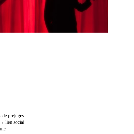
 de préjugés
→ lien social
une