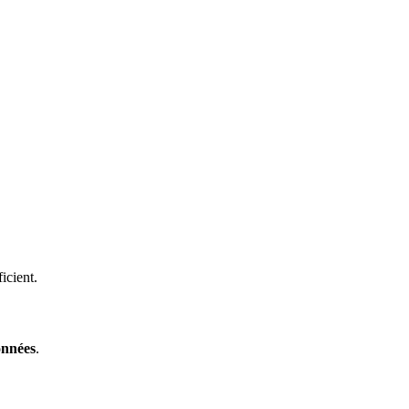
icient.
onnées
.