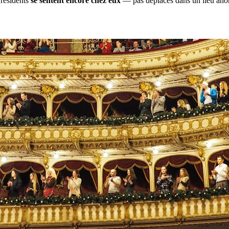
 résidents
se sentent encore chez eux
— pas déplacés dans un lieu anony