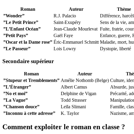
Roman
Auteur
Thème
”Wonder”
R.J. Palacio
Différence, harcè
”Le Petit Prince”
Saint-Exupéry
Sens de la vie, am
”L’Enfant Océan”
Jean-Claude Mourlevat
Fuite, fratrie, cou
”Petit Pays”
Gaël Faye
Enfance, guerre,
”Oscar et la Dame rose”
Éric-Emmanuel Schmitt
Maladie, mort, h
”Le Passeur”
Lois Lowry
Dystopie, liberté
Secondaire supérieur
Roman
Auteur
Th
”Stupeur et Tremblements”
Amélie Nothomb (Belge)
Culture, ident
”L’Étranger”
Albert Camus
Absurde, just
”No et moi”
Delphine de Vigan
Précarité, a
”La Vague”
Todd Strasser
Manipulation
”Chanson douce”
Leïla Slimani
Famille, clas
”Inconnu à cette adresse”
K. Taylor
Nazisme, amit
Comment exploiter le roman en classe ?