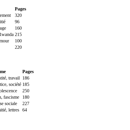
Pages
lement
320
itié
96
rage
160
 Rwanda
215
umour
100
220
ème
Pages
ité, travail
186
ice, société
185
dolescence
250
, fascisme
180
se sociale
227
ié, lettres
64