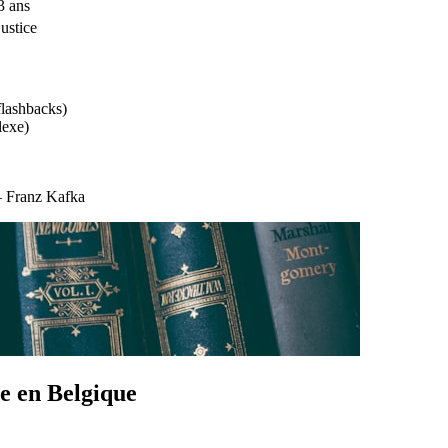
3 ans
justice
flashbacks)
lexe)
 — Franz Kafka
e en Belgique