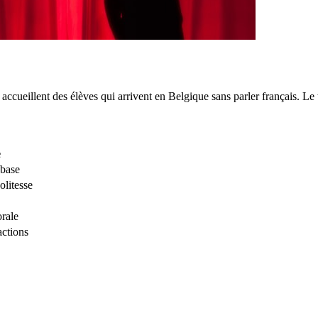
cueillent des élèves qui arrivent en Belgique sans parler français. Le th
e
 base
litesse
rale
actions