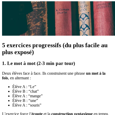
5 exercices progressifs (du plus facile au
plus exposé)
1. Le mot à mot (2-3 min par tour)
Deux élèves face à face. Ils construisent une phrase
un mot à la
fois
, en alternant :
Élève A : “Le”
Élève B : “chat”
Élève A : “mange”
Élève B : “une”
Élève A : “souris”
L’exercice force l’
écoute
et la
construction syntaxique
en temps