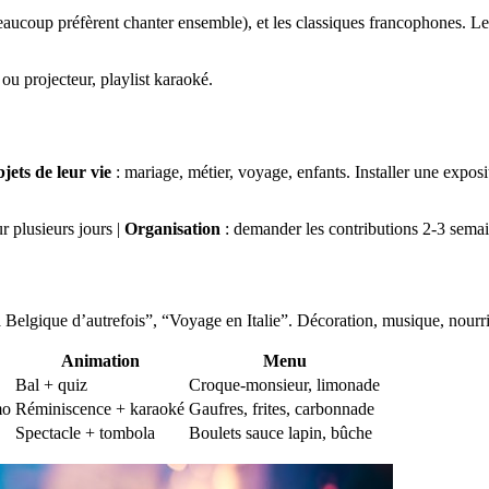
eaucoup préfèrent chanter ensemble), et les classiques francophones. L
 ou projecteur, playlist karaoké.
jets de leur vie
: mariage, métier, voyage, enfants. Installer une expo
r plusieurs jours |
Organisation
: demander les contributions 2-3 semai
elgique d’autrefois”, “Voyage en Italie”. Décoration, musique, nourrit
Animation
Menu
Bal + quiz
Croque-monsieur, limonade
mo
Réminiscence + karaoké
Gaufres, frites, carbonnade
Spectacle + tombola
Boulets sauce lapin, bûche