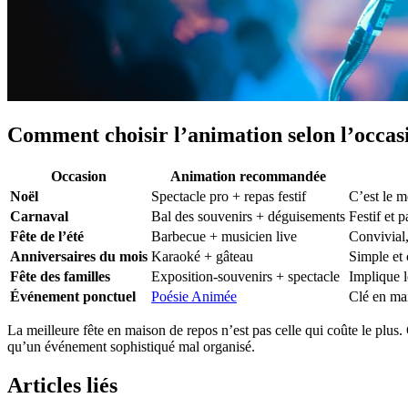
Comment choisir l’animation selon l’occas
Occasion
Animation recommandée
Noël
Spectacle pro + repas festif
C’est le m
Carnaval
Bal des souvenirs + déguisements
Festif et p
Fête de l’été
Barbecue + musicien live
Convivial,
Anniversaires du mois
Karaoké + gâteau
Simple et
Fête des familles
Exposition-souvenirs + spectacle
Implique l
Événement ponctuel
Poésie Animée
Clé en mai
La meilleure fête en maison de repos n’est pas celle qui coûte le plus. 
qu’un événement sophistiqué mal organisé.
Articles liés