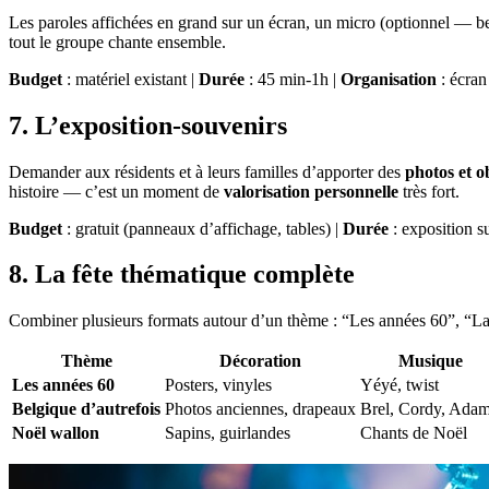
Les paroles affichées en grand sur un écran, un micro (optionnel — b
tout le groupe chante ensemble.
Budget
: matériel existant |
Durée
: 45 min-1h |
Organisation
: écran
7. L’exposition-souvenirs
Demander aux résidents et à leurs familles d’apporter des
photos et ob
histoire — c’est un moment de
valorisation personnelle
très fort.
Budget
: gratuit (panneaux d’affichage, tables) |
Durée
: exposition su
8. La fête thématique complète
Combiner plusieurs formats autour d’un thème : “Les années 60”, “La B
Thème
Décoration
Musique
Les années 60
Posters, vinyles
Yéyé, twist
Belgique d’autrefois
Photos anciennes, drapeaux
Brel, Cordy, Ada
Noël wallon
Sapins, guirlandes
Chants de Noël