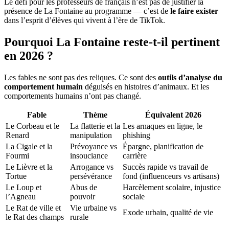
Le défi pour les professeurs de français n’est pas de justifier la
présence de La Fontaine au programme — c’est de
le faire exister
dans l’esprit d’élèves qui vivent à l’ère de TikTok.
Pourquoi La Fontaine reste-t-il pertinent
en 2026 ?
Les fables ne sont pas des reliques. Ce sont des
outils d’analyse du
comportement humain
déguisés en histoires d’animaux. Et les
comportements humains n’ont pas changé.
Fable
Thème
Équivalent 2026
Le Corbeau et le
La flatterie et la
Les arnaques en ligne, le
Renard
manipulation
phishing
La Cigale et la
Prévoyance vs
Épargne, planification de
Fourmi
insouciance
carrière
Le Lièvre et la
Arrogance vs
Succès rapide vs travail de
Tortue
persévérance
fond (influenceurs vs artisans)
Le Loup et
Abus de
Harcèlement scolaire, injustice
l’Agneau
pouvoir
sociale
Le Rat de ville et
Vie urbaine vs
Exode urbain, qualité de vie
le Rat des champs
rurale