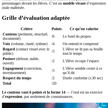
personnages devant les élèves. C’est un
modèle vivant
d’expression
orale maîtrisée.
Grille d’évaluation adaptée
Critère
Points
Ce qu’on valorise
Contenu
(pertinent, structuré,
/6
Le fond du propos
documenté)
Voix
(volume, clarté, rythme)
/4
On entend et comprend
Regard
(contact visuel avec le
L’élève ne lit pas sa feuille
/3
public)
tout le temps
Posture
(debout, stable,
/2
L’élève occupe l’espace
ouvert)
Engagement
(conviction,
L’élève semble croire à ce
/3
investissement)
qu’il dit
Respect du temps
/2
Durée conforme (±30 sec)
Total
/20
Le contenu vaut 6 points et la forme 14
— l’oral est un exercice
d’
expression
, pas seulement de connaissances.