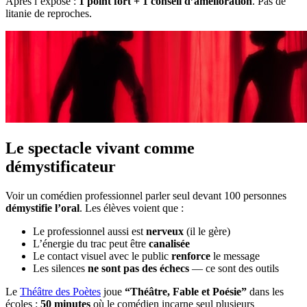
Après l’exposé :
1 point fort + 1 conseil d’amélioration
. Pas de
litanie de reproches.
Le spectacle vivant comme
démystificateur
Voir un comédien professionnel parler seul devant 100 personnes
démystifie l’oral
. Les élèves voient que :
Le professionnel aussi est
nerveux
(il le gère)
L’énergie du trac peut être
canalisée
Le contact visuel avec le public
renforce
le message
Les silences
ne sont pas des échecs
— ce sont des outils
Le
Théâtre des Poètes
joue
“Théâtre, Fable et Poésie”
dans les
écoles :
50 minutes
où le comédien incarne seul plusieurs