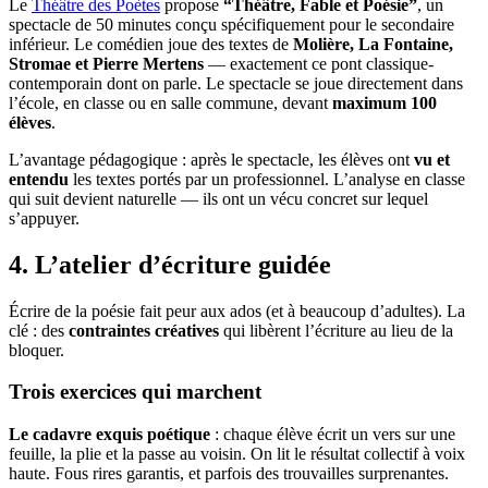
Le
Théâtre des Poètes
propose
“Théâtre, Fable et Poésie”
, un
spectacle de 50 minutes conçu spécifiquement pour le secondaire
inférieur. Le comédien joue des textes de
Molière, La Fontaine,
Stromae et Pierre Mertens
— exactement ce pont classique-
contemporain dont on parle. Le spectacle se joue directement dans
l’école, en classe ou en salle commune, devant
maximum 100
élèves
.
L’avantage pédagogique : après le spectacle, les élèves ont
vu et
entendu
les textes portés par un professionnel. L’analyse en classe
qui suit devient naturelle — ils ont un vécu concret sur lequel
s’appuyer.
4. L’atelier d’écriture guidée
Écrire de la poésie fait peur aux ados (et à beaucoup d’adultes). La
clé : des
contraintes créatives
qui libèrent l’écriture au lieu de la
bloquer.
Trois exercices qui marchent
Le cadavre exquis poétique
: chaque élève écrit un vers sur une
feuille, la plie et la passe au voisin. On lit le résultat collectif à voix
haute. Fous rires garantis, et parfois des trouvailles surprenantes.