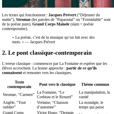
Les textes qui fonctionnent :
Jacques Prévert
(“Déjeuner du
matin”),
Stromae
(les paroles de “Papaoutai” ou “Formidable” sont
de la poésie pure),
Grand Corps Malade
(slam = poésie
contemporaine).
« La poésie, c’est de la musique qu’on fait avec des
mots. » — Jacques Prévert
2. Le pont classique-contemporain
L’erreur classique : commencer par La Fontaine et espérer que les
élèves accrochent. La bonne approche :
partir de ce qu’ils
connaissent
et remonter vers les classiques.
Texte
Pont vers le classique
Thème commun
contemporain
La Fontaine, “Le
La manipulation, la
Stromae, “Carmen”
Corbeau et le Renard”
vanité
Angèle, “Tout
Verlaine, “Chanson
La nostalgie, le
oublier”
d’automne”
temps qui passe
Grand Corps
Victor Hugo, “Demain