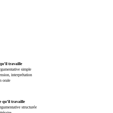
qu’il travaille
argumentative simple
sion, interprétation
n orale
 qu’il travaille
argumentative structurée
ttéraire