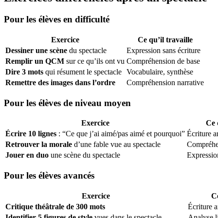
Pour les élèves en difficulté
Exercice
Ce qu’il travaille
Dessiner une scène
du spectacle
Expression sans écriture
Remplir un QCM
sur ce qu’ils ont vu
Compréhension de base
Dire 3 mots
qui résument le spectacle
Vocabulaire, synthèse
Remettre des images dans l’ordre
Compréhension narrative
Pour les élèves de niveau moyen
Exercice
Ce 
Écrire 10 lignes
: “Ce que j’ai aimé/pas aimé et pourquoi”
Écriture 
Retrouver la morale
d’une fable vue au spectacle
Compréhen
Jouer en duo
une scène du spectacle
Expressio
Pour les élèves avancés
Exercice
Ce
Critique théâtrale de 300 mots
Écriture 
Identifier 5 figures de style
vues dans le spectacle
Analyse li