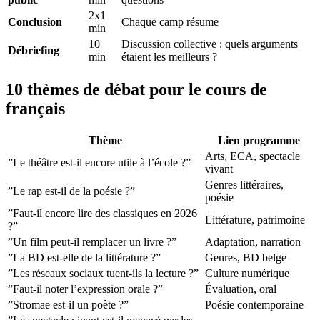
2x1
Conclusion
Chaque camp résume
min
10
Discussion collective : quels arguments
Débriefing
min
étaient les meilleurs ?
10 thèmes de débat pour le cours de
français
Thème
Lien programme
Arts, ECA, spectacle
”Le théâtre est-il encore utile à l’école ?”
vivant
Genres littéraires,
”Le rap est-il de la poésie ?”
poésie
”Faut-il encore lire des classiques en 2026
Littérature, patrimoine
?”
”Un film peut-il remplacer un livre ?”
Adaptation, narration
”La BD est-elle de la littérature ?”
Genres, BD belge
”Les réseaux sociaux tuent-ils la lecture ?”
Culture numérique
”Faut-il noter l’expression orale ?”
Évaluation, oral
”Stromae est-il un poète ?”
Poésie contemporaine