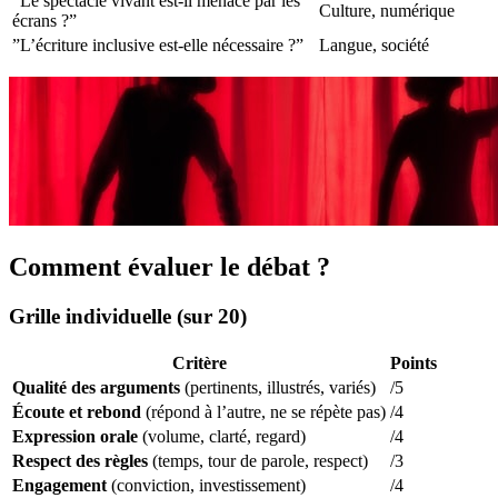
”Le spectacle vivant est-il menacé par les
Culture, numérique
écrans ?”
”L’écriture inclusive est-elle nécessaire ?”
Langue, société
Comment évaluer le débat ?
Grille individuelle (sur 20)
Critère
Points
Qualité des arguments
(pertinents, illustrés, variés)
/5
Écoute et rebond
(répond à l’autre, ne se répète pas)
/4
Expression orale
(volume, clarté, regard)
/4
Respect des règles
(temps, tour de parole, respect)
/3
Engagement
(conviction, investissement)
/4