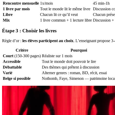
Rencontre mensuelle
1x/mois
45 min-1h
1 livre par mois
Tout le monde lit le même livre
Discussion co
Libre
Chacun lit ce qu’il veut
Chacun présen
Mix
1 livre commun + 1 lecture libre
Discussion +
Étape 3 : Choisir les livres
Règle d’or :
les élèves participent au choix
. L’enseignant propose 3-4 
Critère
Pourquoi
Court
(150-300 pages)
Réaliste sur 1 mois
Accessible
Tout le monde doit pouvoir le lire
Débattable
Des thèmes qui prêtent à discussion
Varié
Alterner genres : roman, BD, récit, essai
Belge si possible
Nothomb, Faye, Simenon — patrimoine loca