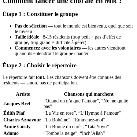
Comment lancer une chorale en MR ?
Étape 1 : Constituer le groupe
Pas de sélection
— tout le monde est bienvenu, quel que soit
le niveau
Taille idéale
: 8-15 résidents (trop petit = pas d’effet de
groupe, trop grand = difficile à gérer)
Commencez avec les volontaires
— les autres viendront
quand ils entendront le groupe chanter
Étape 2 : Choisir le répertoire
Le répertoire fait
tout
. Les chansons doivent être connues des
résidents — sinon, pas de participation.
Artiste
Chansons qui marchent
”Quand on n’a que l’amour”, “Ne me quitte
Jacques Brel
pas”
Édith Piaf
”La Vie en rose”, “L’Hymne à l’amour”
Charles Aznavour
”La Bohème”, “Emmenez-moi”
Annie Cordy
”La Bonne du curé”, “Tata Yoyo”
Adamo
”Tombe la neige”, “Inch’Allah”