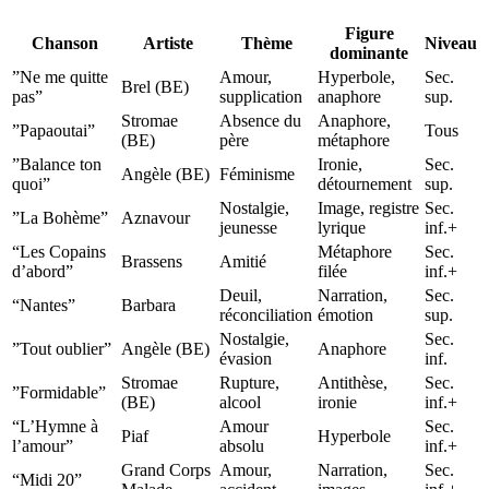
Figure
Chanson
Artiste
Thème
Niveau
dominante
”Ne me quitte
Amour,
Hyperbole,
Sec.
Brel (BE)
pas”
supplication
anaphore
sup.
Stromae
Absence du
Anaphore,
”Papaoutai”
Tous
(BE)
père
métaphore
”Balance ton
Ironie,
Sec.
Angèle (BE)
Féminisme
quoi”
détournement
sup.
Nostalgie,
Image, registre
Sec.
”La Bohème”
Aznavour
jeunesse
lyrique
inf.+
“Les Copains
Métaphore
Sec.
Brassens
Amitié
d’abord”
filée
inf.+
Deuil,
Narration,
Sec.
“Nantes”
Barbara
réconciliation
émotion
sup.
Nostalgie,
Sec.
”Tout oublier”
Angèle (BE)
Anaphore
évasion
inf.
Stromae
Rupture,
Antithèse,
Sec.
”Formidable”
(BE)
alcool
ironie
inf.+
“L’Hymne à
Amour
Sec.
Piaf
Hyperbole
l’amour”
absolu
inf.+
Grand Corps
Amour,
Narration,
Sec.
“Midi 20”