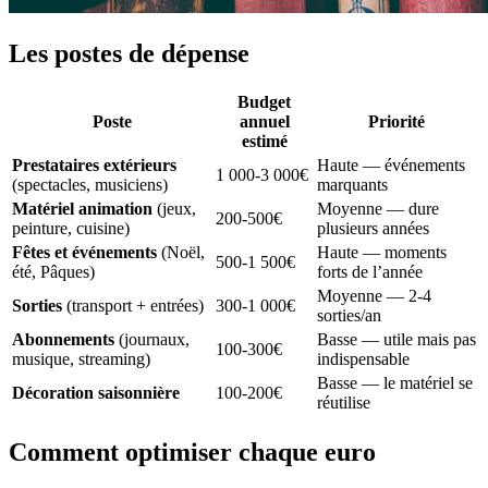
Les postes de dépense
Budget
Poste
annuel
Priorité
estimé
Prestataires extérieurs
Haute — événements
1 000-3 000€
(spectacles, musiciens)
marquants
Matériel animation
(jeux,
Moyenne — dure
200-500€
peinture, cuisine)
plusieurs années
Fêtes et événements
(Noël,
Haute — moments
500-1 500€
été, Pâques)
forts de l’année
Moyenne — 2-4
Sorties
(transport + entrées)
300-1 000€
sorties/an
Abonnements
(journaux,
Basse — utile mais pas
100-300€
musique, streaming)
indispensable
Basse — le matériel se
Décoration saisonnière
100-200€
réutilise
Comment optimiser chaque euro