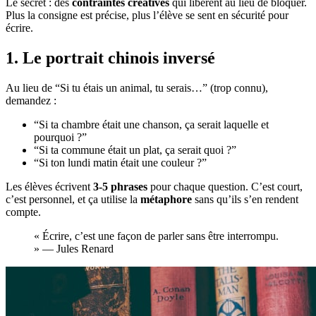
Le secret : des
contraintes créatives
qui libèrent au lieu de bloquer.
Plus la consigne est précise, plus l’élève se sent en sécurité pour
écrire.
1. Le portrait chinois inversé
Au lieu de “Si tu étais un animal, tu serais…” (trop connu),
demandez :
“Si ta chambre était une chanson, ça serait laquelle et
pourquoi ?”
“Si ta commune était un plat, ça serait quoi ?”
“Si ton lundi matin était une couleur ?”
Les élèves écrivent
3-5 phrases
pour chaque question. C’est court,
c’est personnel, et ça utilise la
métaphore
sans qu’ils s’en rendent
compte.
« Écrire, c’est une façon de parler sans être interrompu.
» — Jules Renard