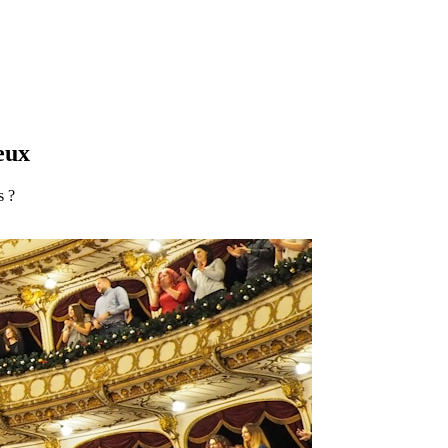
eux
s ?