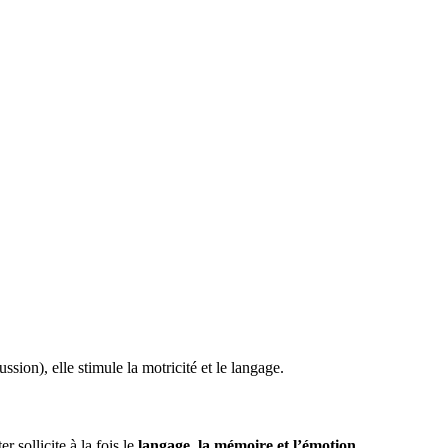
ssion), elle stimule la motricité et le langage.
sollicite à la fois le
langage, la mémoire et l’émotion
.