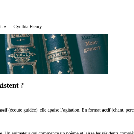
ant. » — Cynthia Fleury
istent ?
ssif
(écoute guidée), elle apaise l’agitation. En format
actif
(chant, percu
e. Un animateur qui commence un poème et laisse les résidents compléter 