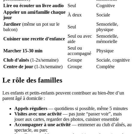
Lire ou écouter un livre audio
Seul
Cognitive
Appeler un ami/famille chaque
À deux
Sociale
jour
Jardiner
(même un pot sur le
Sensorielle,
Seul
balcon)
physique
Seul ou avec
Sensorielle,
Cuisiner une recette d’enfance
aide
mémorielle
Seul ou
Marcher 15-30 min
Physique
accompagné
Club d’aînés
(1-2x/semaine)
Groupe
Sociale, cognitive
Centre de jour
(1-3x/semaine)
Groupe
Complète
Le rôle des familles
Les enfants et petits-enfants peuvent contribuer au bien-être d’un
parent âgé à domicile :
Appels réguliers
— quotidiens si possible, même 5 minutes
Visites avec une activité
— pas juste “passer voir”, mais
jouer aux cartes, regarder des photos, cuisiner ensemble
Accompagner à une activité
— emmener au club d’aînés, au
spectacle, au parc