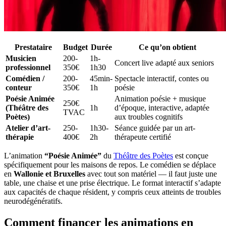
Prestataire
Budget
Durée
Ce qu’on obtient
Musicien
200-
1h-
Concert live adapté aux seniors
professionnel
350€
1h30
Comédien /
200-
45min-
Spectacle interactif, contes ou
conteur
350€
1h
poésie
Poésie Animée
Animation poésie + musique
250€
(Théâtre des
1h
d’époque, interactive, adaptée
TVAC
Poètes)
aux troubles cognitifs
Atelier d’art-
250-
1h30-
Séance guidée par un art-
thérapie
400€
2h
thérapeute certifié
L’animation
“Poésie Animée”
du
Théâtre des Poètes
est conçue
spécifiquement pour les maisons de repos. Le comédien se déplace
en
Wallonie et Bruxelles
avec tout son matériel — il faut juste une
table, une chaise et une prise électrique. Le format interactif s’adapte
aux capacités de chaque résident, y compris ceux atteints de troubles
neurodégénératifs.
Comment financer les animations en