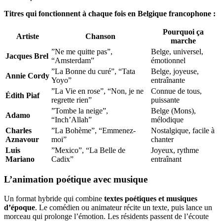
Titres qui fonctionnent à chaque fois en Belgique francophone :
Pourquoi ça
Artiste
Chanson
marche
”Ne me quitte pas”,
Belge, universel,
Jacques Brel
“Amsterdam”
émotionnel
”La Bonne du curé”, “Tata
Belge, joyeuse,
Annie Cordy
Yoyo”
entraînante
”La Vie en rose”, “Non, je ne
Connue de tous,
Édith Piaf
regrette rien”
puissante
”Tombe la neige”,
Belge (Mons),
Adamo
“Inch’Allah”
mélodique
Charles
”La Bohème”, “Emmenez-
Nostalgique, facile à
Aznavour
moi”
chanter
Luis
”Mexico”, “La Belle de
Joyeux, rythme
Mariano
Cadix”
entraînant
L’animation poétique avec musique
Un format hybride qui combine
textes poétiques et musiques
d’époque
. Le comédien ou animateur récite un texte, puis lance un
morceau qui prolonge l’émotion. Les résidents passent de l’écoute