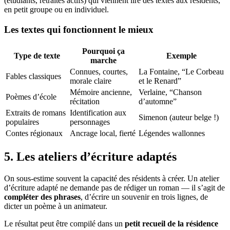
(étudiants, retraités actifs) qui viennent lire des textes aux résidents,
en petit groupe ou en individuel.
Les textes qui fonctionnent le mieux
Pourquoi ça
Type de texte
Exemple
marche
Connues, courtes,
La Fontaine, “Le Corbeau
Fables classiques
morale claire
et le Renard”
Mémoire ancienne,
Verlaine, “Chanson
Poèmes d’école
récitation
d’automne”
Extraits de romans
Identification aux
Simenon (auteur belge !)
populaires
personnages
Contes régionaux
Ancrage local, fierté
Légendes wallonnes
5. Les ateliers d’écriture adaptés
On sous-estime souvent la capacité des résidents à créer. Un atelier
d’écriture adapté ne demande pas de rédiger un roman — il s’agit de
compléter des phrases
, d’écrire un souvenir en trois lignes, de
dicter un poème à un animateur.
Le résultat peut être compilé dans un
petit recueil de la résidence