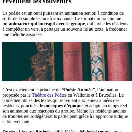
réveillent les souvenirs
La poésie est un outil puissant en animation senior, à condition de
sortir de la simple lecture à voix haute. Le format qui fonctionne :
un animateur qui interagit avec le groupe
, qui invite les résidents
à compléter un vers, à partager un souvenir lié au texte, à fredonner
une mélodie associée.
C’est exactement le principe de
“Poésie Animée”
, l’animation
proposée par le
Théâtre des Poètes
en Wallonie et à Bruxelles. Le
comédien utilise des textes qui renvoient aux jeunes années des
résidents, ponctués de
musiques d’époque
, et adapte en temps réel
son animation aux réactions du groupe. Même les résidents atteints
de troubles neurodégénératifs participent grâce à l’approche ludique
et bienveillante.
Durée
: 1 heure |
Budget
: 250€ TVAC |
Matériel requis
: une