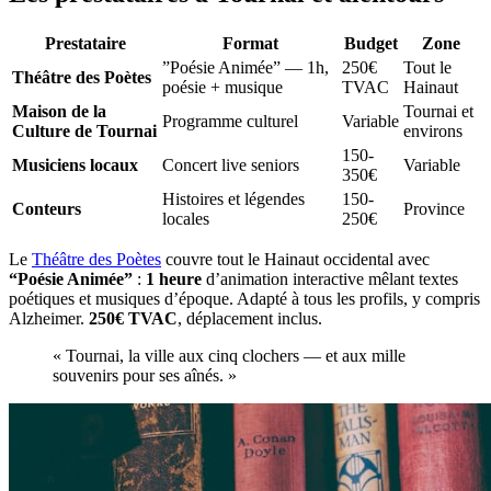
Prestataire
Format
Budget
Zone
”Poésie Animée” — 1h,
250€
Tout le
Théâtre des Poètes
poésie + musique
TVAC
Hainaut
Maison de la
Tournai et
Programme culturel
Variable
Culture de Tournai
environs
150-
Musiciens locaux
Concert live seniors
Variable
350€
Histoires et légendes
150-
Conteurs
Province
locales
250€
Le
Théâtre des Poètes
couvre tout le Hainaut occidental avec
“Poésie Animée”
:
1 heure
d’animation interactive mêlant textes
poétiques et musiques d’époque. Adapté à tous les profils, y compris
Alzheimer.
250€ TVAC
, déplacement inclus.
« Tournai, la ville aux cinq clochers — et aux mille
souvenirs pour ses aînés. »