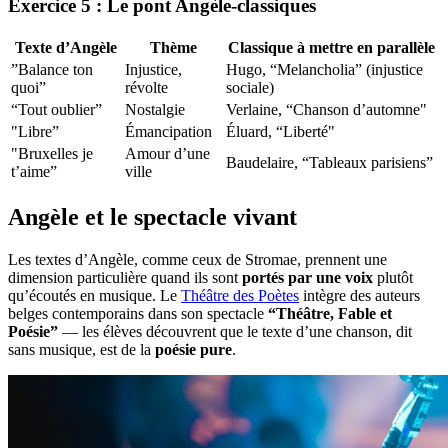
Exercice 5 : Le pont Angèle-classiques
Texte d’Angèle
Thème
Classique à mettre en parallèle
”Balance ton
Injustice,
Hugo, “Melancholia” (injustice
quoi”
révolte
sociale)
“Tout oublier”
Nostalgie
Verlaine, “Chanson d’automne"
"Libre”
Émancipation
Éluard, “Liberté"
"Bruxelles je
Amour d’une
Baudelaire, “Tableaux parisiens”
t’aime”
ville
Angèle et le spectacle vivant
Les textes d’Angèle, comme ceux de Stromae, prennent une
dimension particulière quand ils sont
portés par une voix
plutôt
qu’écoutés en musique. Le
Théâtre des Poètes
intègre des auteurs
belges contemporains dans son spectacle
“Théâtre, Fable et
Poésie”
— les élèves découvrent que le texte d’une chanson, dit
sans musique, est de la
poésie pure
.