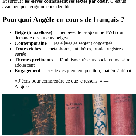
Et surtout :
les élèves connaissent ses textes par cœur
. C’est un
avantage pédagogique considérable.
Pourquoi Angèle en cours de français ?
Belge (bruxelloise)
— lien avec le programme FWB qui
demande des auteurs belges
Contemporaine
— les élèves se sentent concernés
Textes riches
— métaphores, antithèses, ironie, registres
variés
Thèmes pertinents
— féminisme, réseaux sociaux, mal-être
adolescent
Engagement
— ses textes prennent position, matière à débat
« J’écris pour comprendre ce que je ressens. » —
Angèle