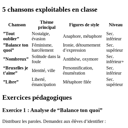
5 chansons exploitables en classe
Thème
Chanson
Figures de style
Niveau
principal
”Tout
Nostalgie,
Sec.
Anaphore, métaphore
oublier”
évasion
inférieur
”Balance ton
Féminisme,
Ironie, détournement
Sec.
quoi”
harcèlement
d’expression
supérieur
Solitude dans la
Sec.
”Nombreux”
Antithèse, oxymore
foule
inférieur+
“Bruxelles je
Personnification,
Sec.
Identité, ville
t’aime”
énumération
inférieur
Liberté,
Sec.
”Libre”
Métaphore filée
émancipation
supérieur
Exercices pédagogiques
Exercice 1 : Analyse de “Balance ton quoi”
Distribuez les paroles. Demandez aux élèves d’identifier :