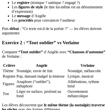
Le
registre
(ironique ? satirique ? engagé ?)
Les
figures de style
(le titre lui-même est un détournement
d’expression)
Le
message
d’Angèle
Les
procédés
pour convaincre l’auditeur
Puis
débat
: “Ce texte est-il de la poésie ?” — les élèves doivent
argumenter.
Exercice 2 : “Tout oublier” vs Verlaine
Comparer
“Tout oublier”
d’Angèle avec
“Chanson d’automne”
de Verlaine :
Critère
Angèle
Verlaine
Thème
Nostalgie, envie de fuir
Nostalgie, mélancolie
Registre
Pop, dansant malgré la tristesse
Lyrique, musical
Anaphore (“oublier”),
Allitérations, rythme
Figures
métaphore
brisé
Léger en surface, profond au
Ouvertement
Ton
fond
mélancolique
Les élèves découvrent que
le même thème (la nostalgie) traverse
les siècles
avec des formes différentes.