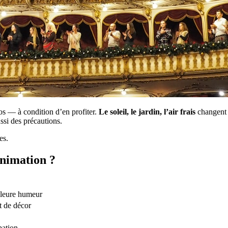
pos — à condition d’en profiter.
Le soleil, le jardin, l’air frais
changent l
ssi des précautions.
es.
animation ?
illeure humeur
t de décor
pation